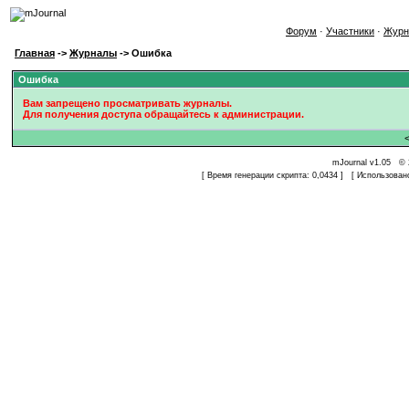
Форум
·
Участники
·
Журн
Главная
->
Журналы
-> Ошибка
Ошибка
Вам запрещено просматривать журналы.
Для получения доступа обращайтесь к администрации.
mJournal v1.05 © 
[ Время генерации скрипта: 0,0434 ] [ Использован