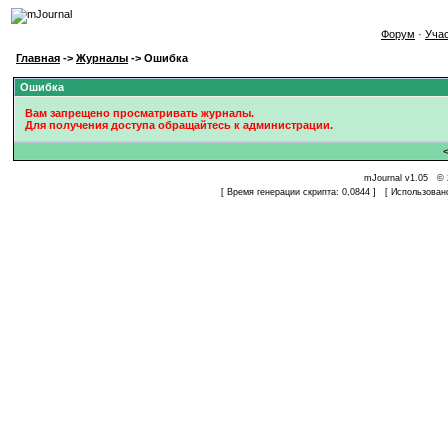
Форум
·
Уча
Главная
->
Журналы
-> Ошибка
Ошибка
Вам запрещено просматривать журналы.
Для получения доступа обращайтесь к администрации.
mJournal v1.05 © 
[ Время генерации скрипта: 0,0844 ] [ Использован