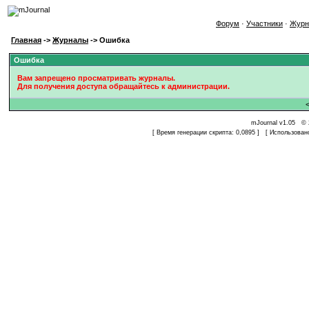
Форум
·
Участники
·
Журн
Главная
->
Журналы
-> Ошибка
Ошибка
Вам запрещено просматривать журналы.
Для получения доступа обращайтесь к администрации.
mJournal v1.05 © 
[ Время генерации скрипта: 0,0895 ] [ Использован