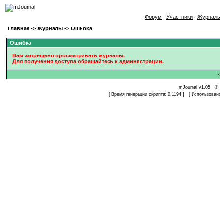
Форум
·
Участники
·
Журнал
Главная
->
Журналы
-> Ошибка
Ошибка
Вам запрещено просматривать журналы.
Для получения доступа обращайтесь к администрации.
mJournal v1.05 © 
[ Время генерации скрипта: 0,1194 ] [ Использован