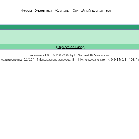
Форум
·
Участники
·
Журналы
·
Случайный журнал
·
rss
·
<
Вернуться назад
mJournal v1.05 © 2003-2004 by
UriSoft
and
IBResource.ru
енерации скрипта: 0,1410 ] [ Использовано запросов: 8 ] [ Использовано памяти: 0,541 Мб. ] [ GZIP 