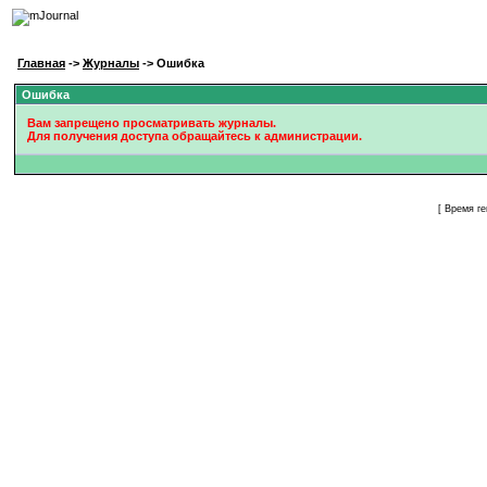
Главная
->
Журналы
-> Ошибка
Ошибка
Вам запрещено просматривать журналы.
Для получения доступа обращайтесь к администрации.
[ Время г